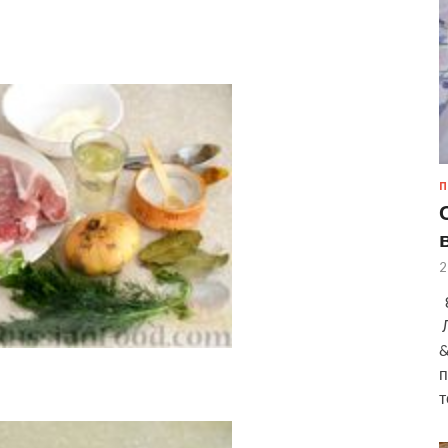
П
2
8
Л
&
п
т