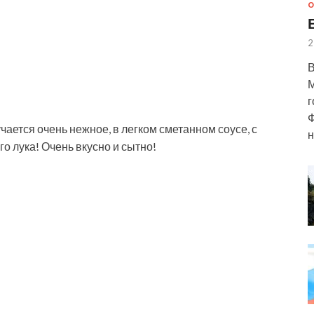
О
2
В
М
г
Ф
чается очень нежное, в легком сметанном соусе, с
н
о лука! Очень вкусно и сытно!