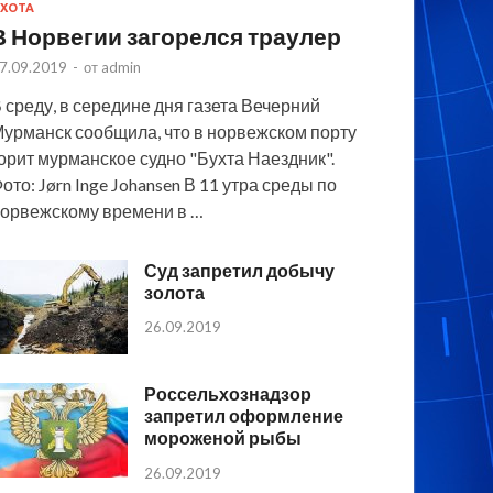
ХОТА
В Норвегии загорелся траулер
7.09.2019
-
от
admin
 среду, в середине дня газета Вечерний
урманск сообщила, что в норвежском порту
орит мурманское судно "Бухта Наездник".
ото: Jørn Inge Johansen В 11 утра среды по
орвежскому времени в …
Суд запретил добычу
золота
26.09.2019
Россельхознадзор
запретил оформление
мороженой рыбы
26.09.2019