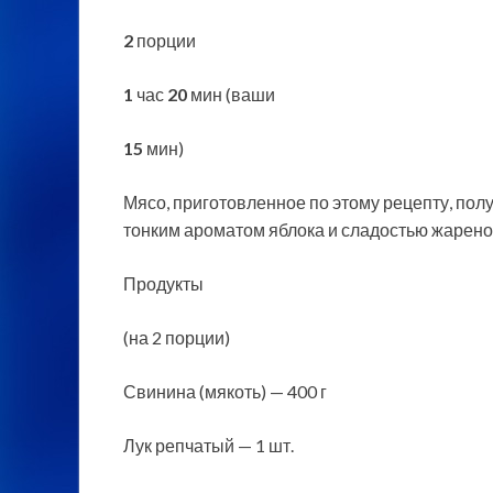
2
порции
1
час
20
мин (ваши
15
мин)
Мясо, приготовленное по этому рецепту, полу
тонким ароматом яблока и сладостью жареног
Продукты
(на 2 порции)
Свинина (мякоть) — 400 г
Лук
репчатый — 1 шт.