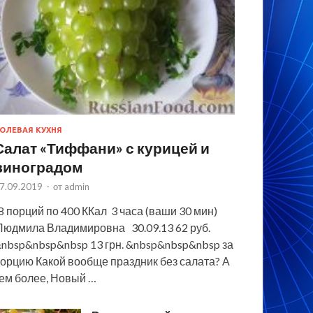
ОЛЕВАЯ КУХНЯ
Салат «Тиффани» с курицей и
виноградом
7.09.2019
-
от
admin
 порций по 400 ККал 3 часа (ваши 30 мин)
юдмила Владимировна 30.09.13 62 руб.
nbsp&nbsp&nbsp 13 грн. &nbsp&nbsp&nbsp за
орцию Какой вообще праздник без салата? А
ем более, Новый …