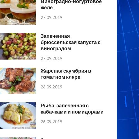
Виноградно-йогуртовое
желе
27.09.2019
Запеченная
брюссельская капуста с
виноградом
27.09.2019
Жареная скумбрия в
томатном кляре
26.09.2019
Рыба, запеченная с
кабачками и помидорами
26.09.2019