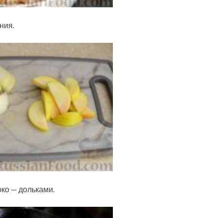
ния.
око — дольками.