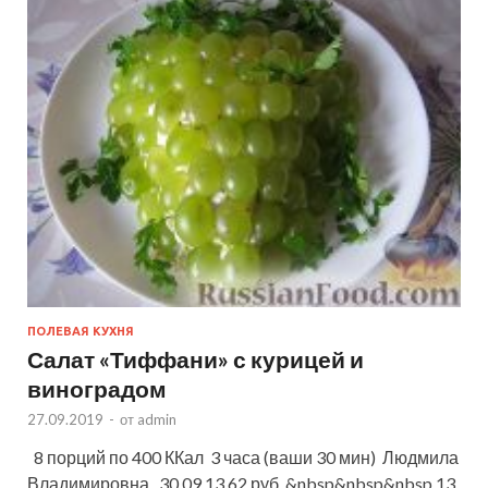
ПОЛЕВАЯ КУХНЯ
Салат «Тиффани» с курицей и
виноградом
27.09.2019
-
от
admin
8 порций по 400 ККал 3 часа (ваши 30 мин) Людмила
Владимировна 30.09.13 62 руб. &nbsp&nbsp&nbsp 13