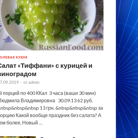
ОЛЕВАЯ КУХНЯ
Салат «Тиффани» с курицей и
виноградом
7.09.2019
-
от
admin
 порций по 400 ККал 3 часа (ваши 30 мин)
юдмила Владимировна 30.09.13 62 руб.
nbsp&nbsp&nbsp 13 грн. &nbsp&nbsp&nbsp за
орцию Какой вообще праздник без салата? А
ем более, Новый …