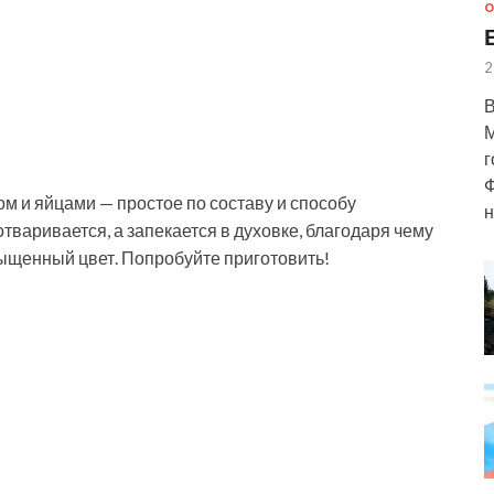
О
2
В
М
г
Ф
ом и яйцами — простое по составу и способу
н
тваривается, а запекается в духовке, благодаря чему
ыщенный цвет. Попробуйте приготовить!