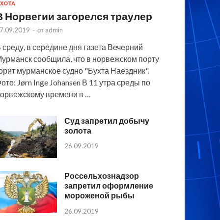
ХОТА
В Норвегии загорелся траулер
7.09.2019
-
от
admin
 среду, в середине дня газета Вечерний
урманск сообщила, что в норвежском порту
орит мурманское судно "Бухта Наездник".
ото: Jørn Inge Johansen В 11 утра среды по
орвежскому времени в …
Суд запретил добычу
золота
26.09.2019
Россельхознадзор
запретил оформление
мороженой рыбы
26.09.2019