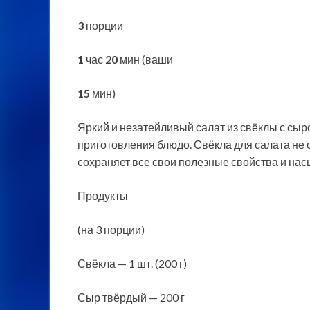
3
порции
1
час
20
мин (ваши
15
мин)
Яркий и незатейливый салат из свёклы с сыр
приготовления блюдо. Свёкла для салата не о
сохраняет все свои полезные свойства и
нас
Продукты
(на 3 порции)
Свёкла — 1 шт. (200 г)
Сыр твёрдый — 200 г