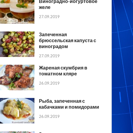
Виноградно-йогуртовое
желе
27.09.2019
Запеченная
брюссельская капуста с
виноградом
27.09.2019
Жареная скумбрия в
томатном кляре
26.09.2019
Рыба, запеченная с
кабачками и помидорами
26.09.2019