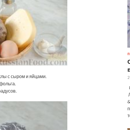
П
лы с сыром и яйцами.
2
фольга.
8
радусов.
Л
&
п
т