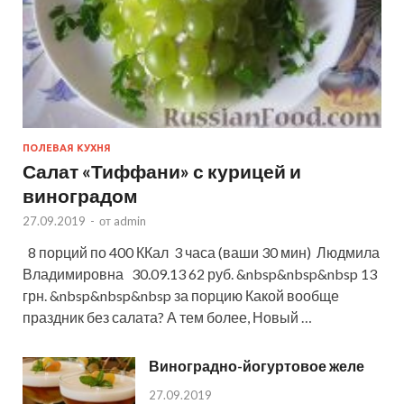
ПОЛЕВАЯ КУХНЯ
Салат «Тиффани» с курицей и
виноградом
27.09.2019
-
от
admin
8 порций по 400 ККал 3 часа (ваши 30 мин) Людмила
Владимировна 30.09.13 62 руб. &nbsp&nbsp&nbsp 13
грн. &nbsp&nbsp&nbsp за порцию Какой вообще
праздник без салата? А тем более, Новый …
Виноградно-йогуртовое желе
27.09.2019