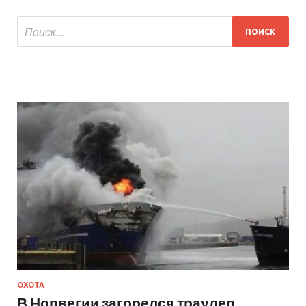
ОХОТА
В Норвегии загорелся траулер