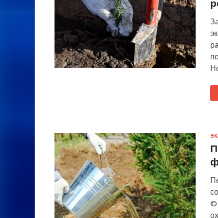
р
З
э
ра
п
Но
Э
П
ф
П
со
© 
о