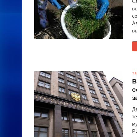
С
вс
со
А
в
Э
В
с
з
Д
т
м
РИ