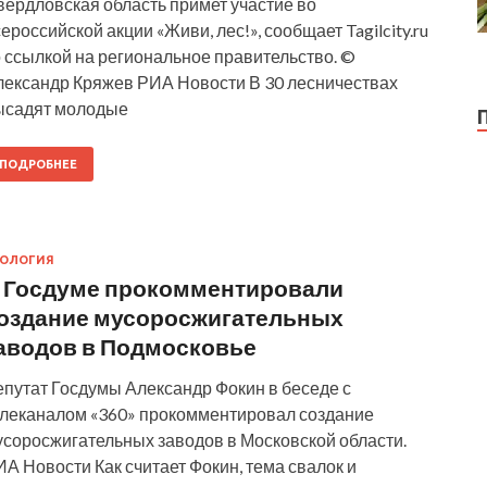
вердловская область примет участие во
ероссийской акции «Живи, лес!», сообщает Tagilcity.ru
 ссылкой на региональное правительство. ©
лександр Кряжев РИА Новости В 30 лесничествах
ысадят молодые
ПОДРОБНЕЕ
КОЛОГИЯ
 Госдуме прокомментировали
оздание мусоросжигательных
аводов в Подмосковье
епутат Госдумы Александр Фокин в беседе с
елеканалом «360» прокомментировал создание
усоросжигательных заводов в Московской области.
А Новости Как считает Фокин, тема свалок и