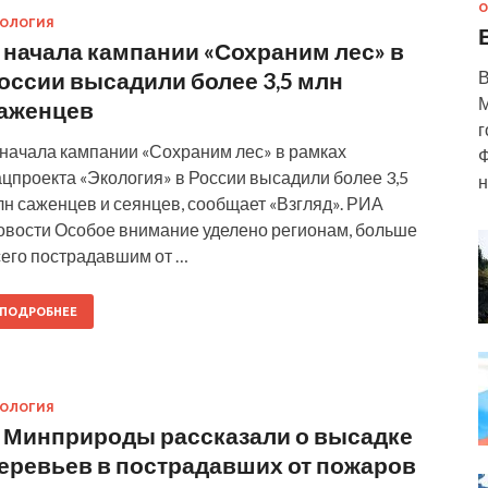
О
КОЛОГИЯ
 начала кампании «Сохраним лес» в
оссии высадили более 3,5 млн
В
М
аженцев
г
 начала кампании «Сохраним лес» в рамках
Ф
цпроекта «Экология» в России высадили более 3,5
н
н саженцев и сеянцев, сообщает «Взгляд». РИА
овости Особое внимание уделено регионам, больше
сего пострадавшим от …
ПОДРОБНЕЕ
КОЛОГИЯ
 Минприроды рассказали о высадке
еревьев в пострадавших от пожаров