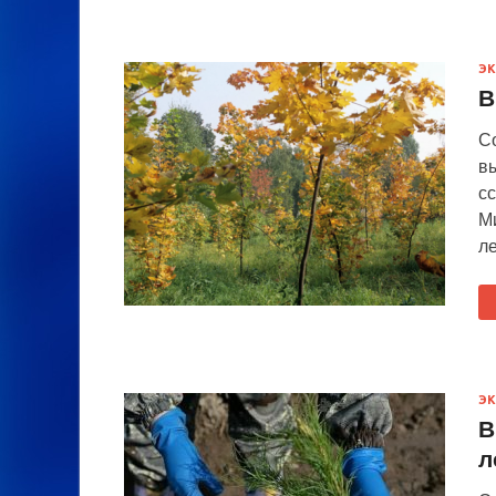
Э
В
С
вы
с
М
ле
Э
В
л