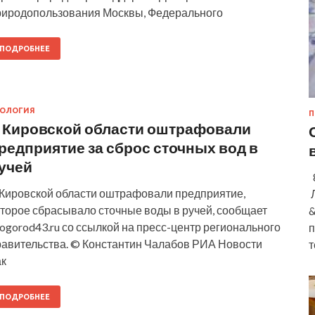
риродопользования Москвы, Федерального
ПОДРОБНЕЕ
КОЛОГИЯ
П
 Кировской области оштрафовали
редприятие за сброс сточных вод в
учей
8
 Кировской области оштрафовали предприятие,
Л
оторое сбрасывало сточные воды в ручей, сообщает
&
ogorod43.ru со ссылкой на пресс-центр регионального
п
равительства. © Константин Чалабов РИА Новости
т
ак
ПОДРОБНЕЕ