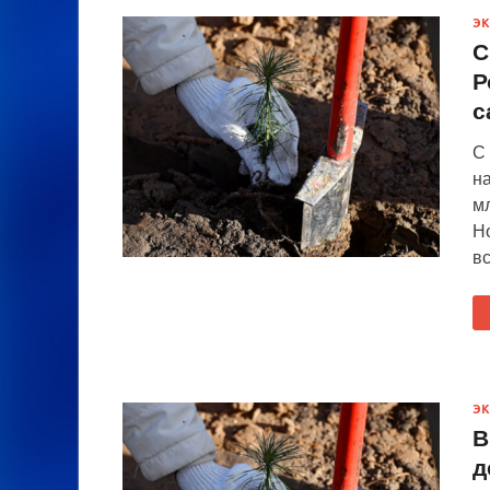
Э
С
Р
с
С
на
мл
Н
в
Э
В
д