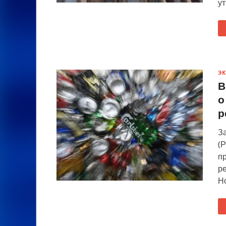
ут
Э
В
о
р
З
(Р
п
р
Н