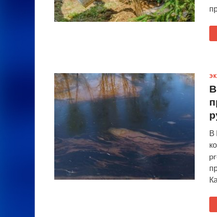
п
Э
В
п
р
В
к
pr
п
К