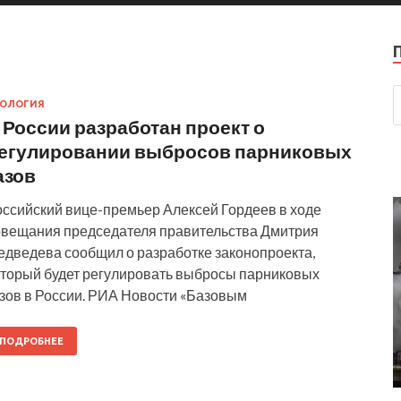
КОЛОГИЯ
 России разработан проект о
егулировании выбросов парниковых
азов
оссийский вице-премьер Алексей Гордеев в ходе
овещания председателя правительства Дмитрия
едведева сообщил о разработке законопроекта,
оторый будет регулировать выбросы парниковых
азов в России. РИА Новости «Базовым
ПОДРОБНЕЕ