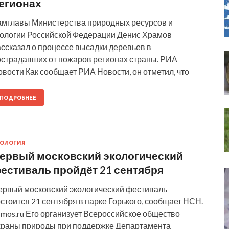
егионах
амглавы Министерства природных ресурсов и
кологии Российской Федерации Денис Храмов
ссказал о процессе высадки деревьев в
острадавших от пожаров регионах страны. РИА
вости Как сообщает РИА Новости, он отметил, что
ПОДРОБНЕЕ
КОЛОГИЯ
ервый московский экологический
естиваль пройдёт 21 сентября
ервый московский экологический фестиваль
стоится 21 сентября в парке Горького, сообщает НСН.
mos.ru Его организует Всероссийское общество
храны природы при поддержке Департамента