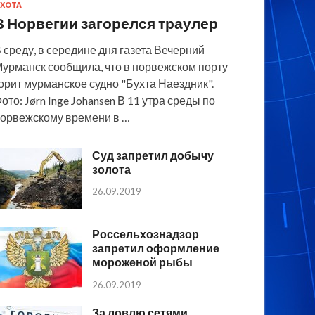
ХОТА
В Норвегии загорелся траулер
 среду, в середине дня газета Вечерний
урманск сообщила, что в норвежском порту
орит мурманское судно "Бухта Наездник".
ото: Jørn Inge Johansen В 11 утра среды по
орвежскому времени в …
Суд запретил добычу
золота
26.09.2019
Россельхознадзор
запретил оформление
мороженой рыбы
26.09.2019
За ловлю сетями