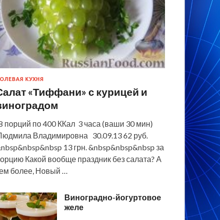
ОЛЕВАЯ КУХНЯ
Салат «Тиффани» с курицей и
виноградом
 порций по 400 ККал 3 часа (ваши 30 мин)
юдмила Владимировна 30.09.13 62 руб.
nbsp&nbsp&nbsp 13 грн. &nbsp&nbsp&nbsp за
орцию Какой вообще праздник без салата? А
ем более, Новый …
Виноградно-йогуртовое
желе