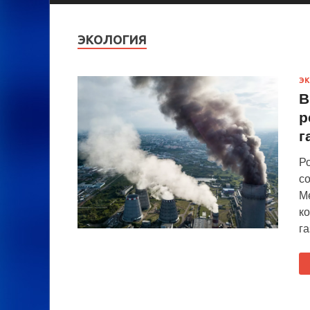
ЭКОЛОГИЯ
Э
В
р
г
Р
с
М
к
г