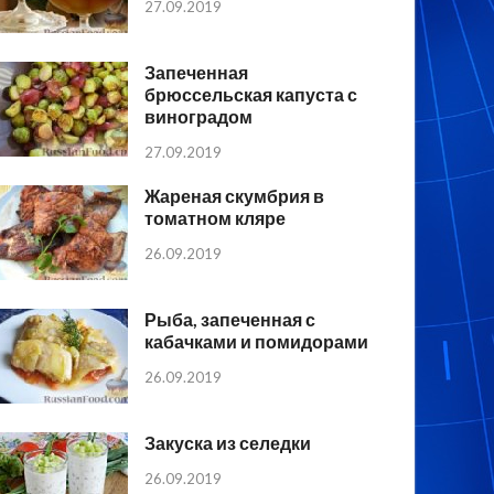
27.09.2019
Запеченная
брюссельская капуста с
виноградом
27.09.2019
Жареная скумбрия в
томатном кляре
26.09.2019
Рыба, запеченная с
кабачками и помидорами
26.09.2019
Закуска из селедки
26.09.2019