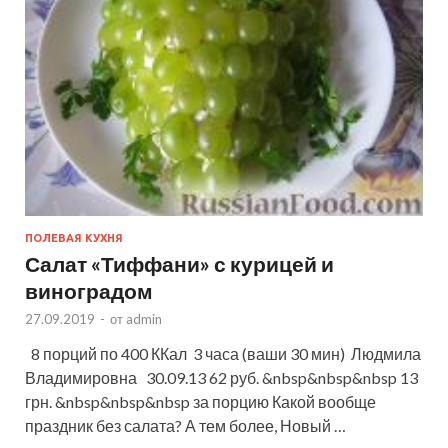
ПОЛЕВАЯ КУХНЯ
Салат «Тиффани» с курицей и
виноградом
27.09.2019
-
от
admin
8 порций по 400 ККал 3 часа (ваши 30 мин) Людмила
Владимировна 30.09.13 62 руб. &nbsp&nbsp&nbsp 13
грн. &nbsp&nbsp&nbsp за порцию Какой вообще
праздник без салата? А тем более, Новый …