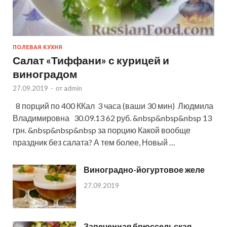
ПОЛЕВАЯ КУХНЯ
Салат «Тиффани» с курицей и
виноградом
27.09.2019
-
от
admin
8 порций по 400 ККал 3 часа (ваши 30 мин) Людмила
Владимировна 30.09.13 62 руб. &nbsp&nbsp&nbsp 13
грн. &nbsp&nbsp&nbsp за порцию Какой вообще
праздник без салата? А тем более, Новый …
Виноградно-йогуртовое желе
27.09.2019
Запеченная брюссельская