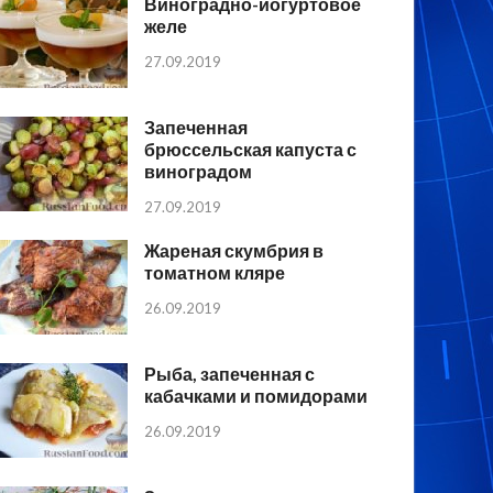
Виноградно-йогуртовое
желе
27.09.2019
Запеченная
брюссельская капуста с
виноградом
27.09.2019
Жареная скумбрия в
томатном кляре
26.09.2019
Рыба, запеченная с
кабачками и помидорами
26.09.2019