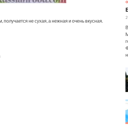
О
2
 получается не сухая, а нежная и очень вкусная.
В
М
г
Ф
н
в