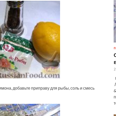
П
2
8
Л
имона, добавьте приправу для рыбы, соль и смесь
&
п
т