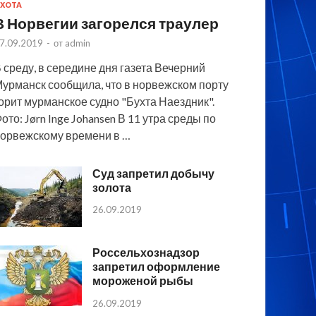
ХОТА
В Норвегии загорелся траулер
7.09.2019
-
от
admin
 среду, в середине дня газета Вечерний
урманск сообщила, что в норвежском порту
орит мурманское судно "Бухта Наездник".
ото: Jørn Inge Johansen В 11 утра среды по
орвежскому времени в …
Суд запретил добычу
золота
26.09.2019
Россельхознадзор
запретил оформление
мороженой рыбы
26.09.2019