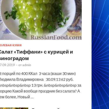
ОЛЕВАЯ КУХНЯ
Салат «Тиффани» с курицей и
виноградом
7.09.2019
-
от
admin
 порций по 400 ККал 3 часа (ваши 30 мин)
юдмила Владимировна 30.09.13 62 руб.
nbsp&nbsp&nbsp 13 грн. &nbsp&nbsp&nbsp за
орцию Какой вообще праздник без салата? А
ем более, Новый …