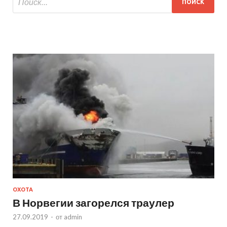
ОХОТА
В Норвегии загорелся траулер
27.09.2019
-
от
admin