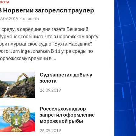
ХОТА
В Норвегии загорелся траулер
7.09.2019
-
от
admin
 среду, в середине дня газета Вечерний
урманск сообщила, что в норвежском порту
орит мурманское судно "Бухта Наездник".
ото: Jørn Inge Johansen В 11 утра среды по
орвежскому времени в …
Суд запретил добычу
золота
26.09.2019
Россельхознадзор
запретил оформление
мороженой рыбы
26.09.2019