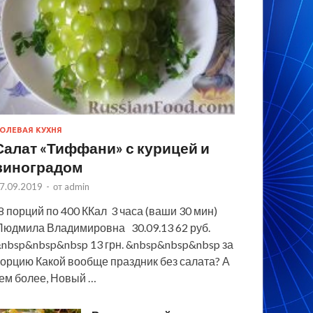
ОЛЕВАЯ КУХНЯ
Салат «Тиффани» с курицей и
виноградом
7.09.2019
-
от
admin
 порций по 400 ККал 3 часа (ваши 30 мин)
юдмила Владимировна 30.09.13 62 руб.
nbsp&nbsp&nbsp 13 грн. &nbsp&nbsp&nbsp за
орцию Какой вообще праздник без салата? А
ем более, Новый …