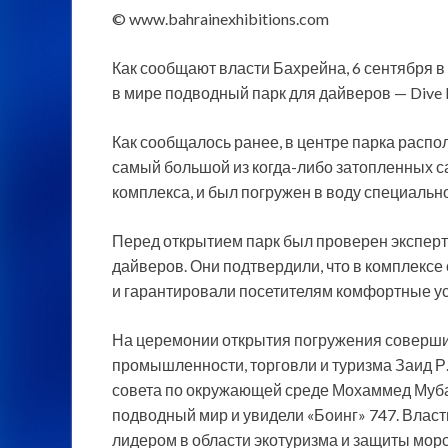
© www.bahrainexhibitions.com
Как сообщают власти Бахрейна, 6 сентября 
в мире подводный парк для дайверов — Dive Ba
Как сообщалось ранее, в центре парка распо
самый большой из когда-либо затопленных с
комплекса, и был погружен в воду специальн
Перед открытием парк был проверен экспер
дайверов. Они подтвердили, что в комплексе
и гарантировали посетителям комфортные у
На церемонии открытия погружения соверши
промышленности, торговли и туризма Заид Р
совета по окружающей среде Мохаммед Муба
подводный мир и увидели «Боинг» 747. Вла
лидером в области экотуризма и защиты мор