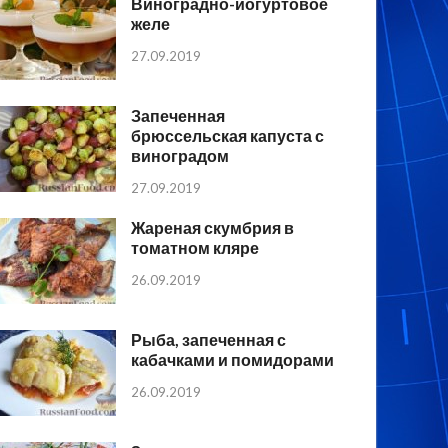
Виноградно-йогуртовое
желе
27.09.2019
Запеченная
брюссельская капуста с
виноградом
27.09.2019
Жареная скумбрия в
томатном кляре
26.09.2019
Рыба, запеченная с
кабачками и помидорами
26.09.2019