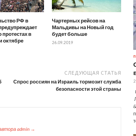
льство РФ в
Чартерных рейсов на
 предупреждает
Мальдивы на Новый год
о протестах в
будет больше
и октябре
26.09.2019
П
СЛЕДУЮЩАЯ СТАТЬЯ
2
б
Спрос россиян на Израиль тормозит служба
безопасности этой страны
8
Л
&
п
т
автора admin →