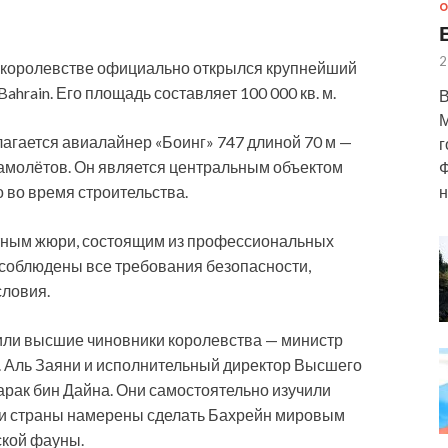
О
2
в королевстве официально открылся крупнейший
hrain. Его площадь составляет 100 000 кв. м.
В
М
лагается авиалайнер «Боинг» 747
длиной 70 м —
г
амолётов. Он является центральным объектом
Ф
н
о во время строительства.
тным жюри, состоящим из профессиональных
 соблюдены все требования безопасности,
словия.
ли высшие чиновники королевства — министр
. Аль Заяни и исполнительный директор Высшего
рак бин Дайна. Они самостоятельно изучили
сти страны намерены сделать Бахрейн мировым
ской фауны.