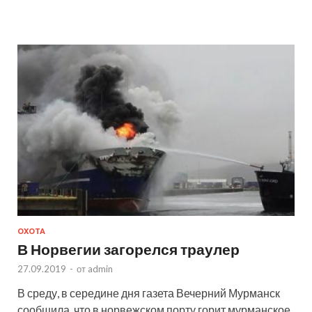
ОХОТА
В Норвегии загорелся траулер
27.09.2019
-
от
admin
В среду, в середине дня газета Вечерний Мурманск
сообщила, что в норвежском порту горит мурманское