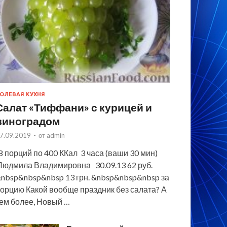
ОЛЕВАЯ КУХНЯ
Салат «Тиффани» с курицей и
виноградом
7.09.2019
-
от
admin
 порций по 400 ККал 3 часа (ваши 30 мин)
юдмила Владимировна 30.09.13 62 руб.
nbsp&nbsp&nbsp 13 грн. &nbsp&nbsp&nbsp за
орцию Какой вообще праздник без салата? А
ем более, Новый …