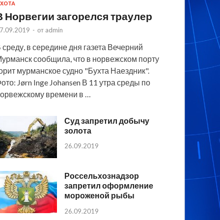
ХОТА
В Норвегии загорелся траулер
7.09.2019
-
от
admin
 среду, в середине дня газета Вечерний
урманск сообщила, что в норвежском порту
орит мурманское судно "Бухта Наездник".
ото: Jørn Inge Johansen В 11 утра среды по
орвежскому времени в …
Суд запретил добычу
золота
26.09.2019
Россельхознадзор
запретил оформление
мороженой рыбы
26.09.2019