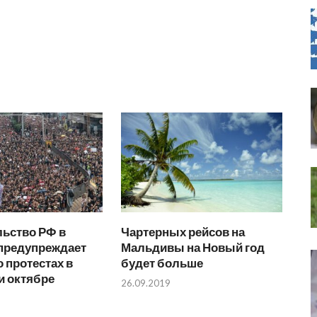
льство РФ в
Чартерных рейсов на
 предупреждает
Мальдивы на Новый год
о протестах в
будет больше
и октябре
26.09.2019