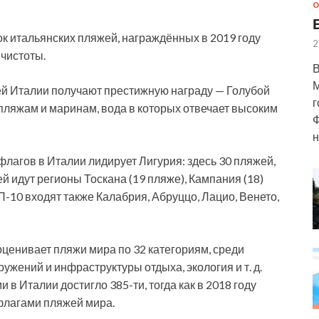
О
к итальянских пляжей, награждённых в 2019 году
2
чистоты.
В
М
жей Италии получают престижную награду — Голубой
г
 пляжам и маринам, вода в которых отвечает высоким
Ф
н
флагов в Италии лидирует Лигурия: здесь 30 пляжей,
ей идут регионы Тоскана (19 пляже), Кампания (18)
ОП-10 входят также Калабрия, Абруццо, Лацио, Венето,
ценивает пляжи мира по 32 категориям, среди
ужений и инфраструктуры отдыха, экология и т. д.
 в Италии достигло 385-ти, тогда как в 2018 году
 флагами пляжей мира.