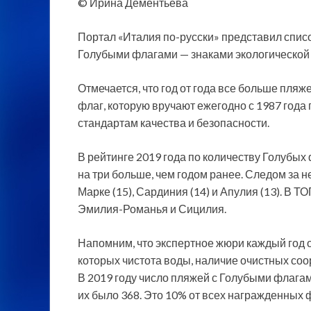
© Ирина Дементьева
Портал «Италия по-русски» представил списо
Голубыми флагами — знаками экологической 
Отмечается, что год от года все больше пля
флаг,
которую вручают ежегодно с 1987 года
стандартам качества и безопасности.
В рейтинге 2019 года по количеству Голубых 
на три больше, чем годом ранее. Следом за н
Марке (15), Сардиния (14) и Апулия (13). В Т
Эмилия-Романья и Сицилия.
Напомним, что экспертное жюри каждый год о
которых чистота воды, наличие очистных соор
В 2019 году число пляжей с Голубыми флагами
их было 368. Это 10% от всех награжденных