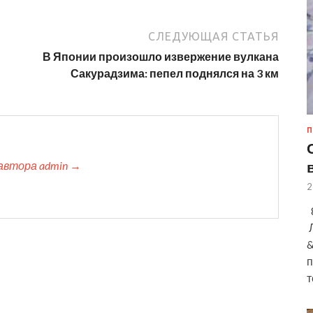
СЛЕДУЮЩАЯ СТАТЬЯ
В Японии произошло извержение вулкана
Сакурадзима: пепел поднялся на 3 км
П
автора admin →
2
8
Л
&
п
т