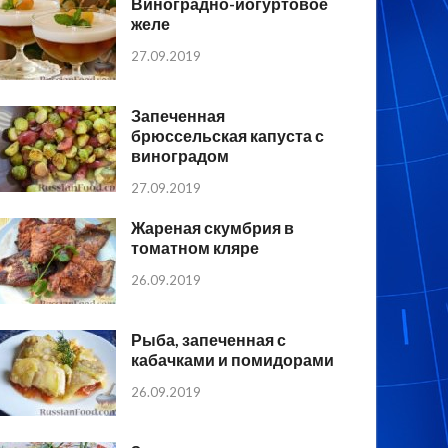
Виноградно-йогуртовое
желе
27.09.2019
Запеченная
брюссельская капуста с
виноградом
27.09.2019
Жареная скумбрия в
томатном кляре
26.09.2019
Рыба, запеченная с
кабачками и помидорами
26.09.2019