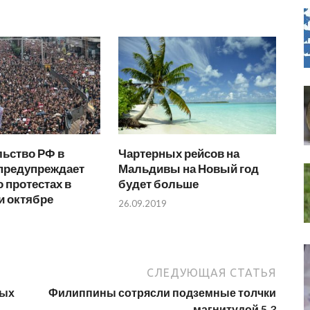
льство РФ в
Чартерных рейсов на
 предупреждает
Мальдивы на Новый год
о протестах в
будет больше
и октябре
26.09.2019
СЛЕДУЮЩАЯ СТАТЬЯ
дых
Филиппины сотрясли подземные толчки
магнитудой 5,3