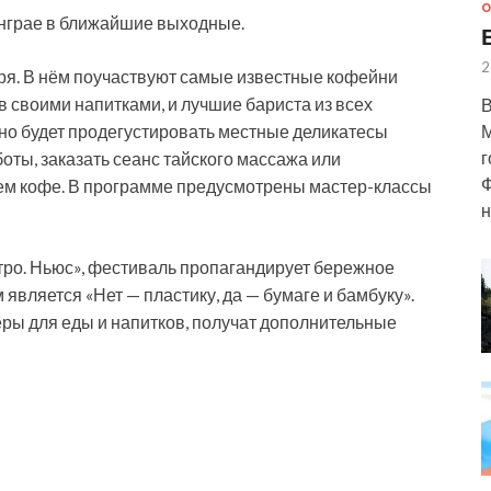
О
анграе в ближайшие выходные.
2
бря. В нём поучаствуют самые известные кофейни
в своими напитками, и лучшие бариста из всех
В
М
жно будет продегустировать местные деликатесы
г
оты, заказать сеанс тайского массажа или
Ф
ем кофе. В программе предусмотрены мастер-классы
н
тро. Ньюс», фестиваль пропагандирует бережное
является «Нет — пластику, да — бумаге и бамбуку».
неры для еды и напитков, получат дополнительные