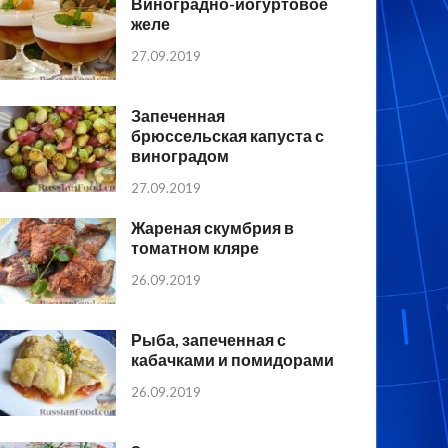
Виноградно-йогуртовое
желе
27.09.2019
Запеченная
брюссельская капуста с
виноградом
27.09.2019
Жареная скумбрия в
томатном кляре
26.09.2019
Рыба, запеченная с
кабачками и помидорами
26.09.2019