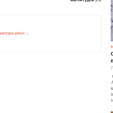
автора admin →
П
2
8
Л
&
п
т