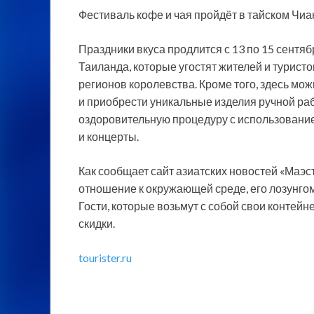
Фестиваль кофе и чая пройдёт в тайском Чи
Праздники вкуса продлится с 13 по 15 сентя
Таиланда, которые угостят жителей и туристо
регионов
королевства. Кроме того, здесь мо
и приобрести уникальные изделия ручной раб
оздоровительную процедуру с использовани
и концерты.
Как сообщает сайт азиатских новостей «Маэс
отношение к окружающей среде, его лозунгом 
Гости, которые возьмут с собой свои контей
скидки.
tourister.ru