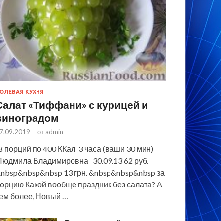
ОЛЕВАЯ КУХНЯ
Салат «Тиффани» с курицей и
виноградом
7.09.2019
-
от
admin
 порций по 400 ККал 3 часа (ваши 30 мин)
юдмила Владимировна 30.09.13 62 руб.
nbsp&nbsp&nbsp 13 грн. &nbsp&nbsp&nbsp за
орцию Какой вообще праздник без салата? А
ем более, Новый …