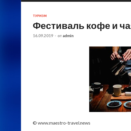
ТУРИЗМ
Фестиваль кофе и ча
16.09.2019
-
от
admin
© www.maestro-travel.news