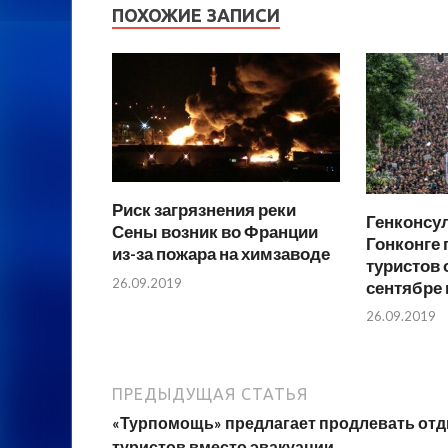
ПОХОЖИЕ ЗАПИСИ
Риск загрязнения реки
Генконсу
Сены возник во Франции
Гонконге
из-за пожара на химзаводе
туристов 
26.09.2019
сентябре 
26.09.2019
ПРЕДЫДУЩАЯ СТАТЬЯ
«Турпомощь» предлагает продлевать от
туристов вместо эвакуации