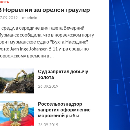
ХОТА
В Норвегии загорелся траулер
7.09.2019
-
от
admin
 среду, в середине дня газета Вечерний
урманск сообщила, что в норвежском порту
орит мурманское судно "Бухта Наездник".
ото: Jørn Inge Johansen В 11 утра среды по
орвежскому времени в …
Суд запретил добычу
золота
26.09.2019
Россельхознадзор
запретил оформление
мороженой рыбы
26.09.2019