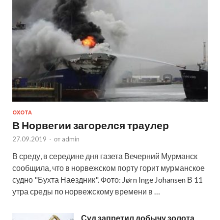
ОХОТА
В Норвегии загорелся траулер
27.09.2019
-
от
admin
В среду, в середине дня газета Вечерний Мурманск
сообщила, что в норвежском порту горит мурманское
судно "Бухта Наездник". Фото: Jørn Inge Johansen В 11
утра среды по норвежскому времени в …
Суд запретил добычу золота