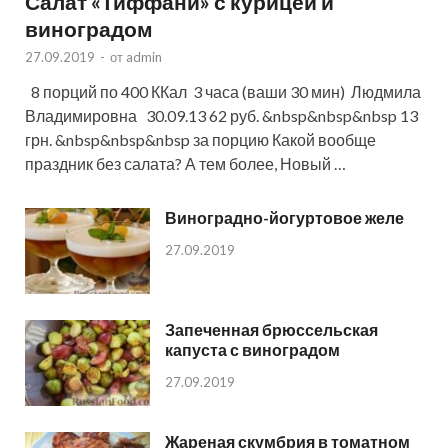
Салат «Тиффани» с курицей и
виноградом
27.09.2019
-
от
admin
8 порций по 400 ККал 3 часа (ваши 30 мин) Людмила
Владимировна 30.09.13 62 руб. &nbsp&nbsp&nbsp 13
грн. &nbsp&nbsp&nbsp за порцию Какой вообще
праздник без салата? А тем более, Новый …
Виноградно-йогуртовое желе
27.09.2019
Запеченная брюссельская
капуста с виноградом
27.09.2019
Жареная скумбрия в томатном