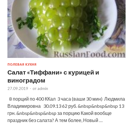
ПОЛЕВАЯ КУХНЯ
Салат «Тиффани» с курицей и
виноградом
27.09.2019
-
от
admin
8 порций по 400 ККал 3 часа (ваши 30 мин) Людмила
Владимировна 30.09.13 62 руб. &nbsp&nbsp&nbsp 13
грн. &nbsp&nbsp&nbsp за порцию Какой вообще
праздник без салата? А тем более, Новый …