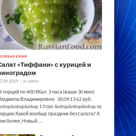
ОЛЕВАЯ КУХНЯ
Салат «Тиффани» с курицей и
виноградом
7.09.2019
-
от
admin
 порций по 400 ККал 3 часа (ваши 30 мин)
юдмила Владимировна 30.09.13 62 руб.
nbsp&nbsp&nbsp 13 грн. &nbsp&nbsp&nbsp за
орцию Какой вообще праздник без салата? А
ем более, Новый …