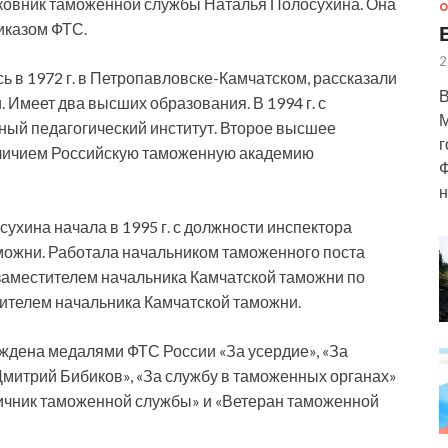
ковник таможенной службы Наталья Полосухина. Она
О
риказом ФТС.
2
 в 1972 г. в Петропавловске-Камчатском, рассказали
В
 Имеет два высших образования. В 1994 г. с
М
ный педагогический институт. Второе высшее
г
 отличием Российскую таможенную академию
Ф
н
хина начала в 1995 г. с должности инспектора
можни. Работала начальником таможенного поста
заместителем начальника Камчатской таможни по
ителем начальника Камчатской таможни.
ждена медалями ФТС России «За усердие», «За
Дмитрий Бибиков», «За службу в таможенных органах»
«Отличник таможенной службы» и «Ветеран таможенной