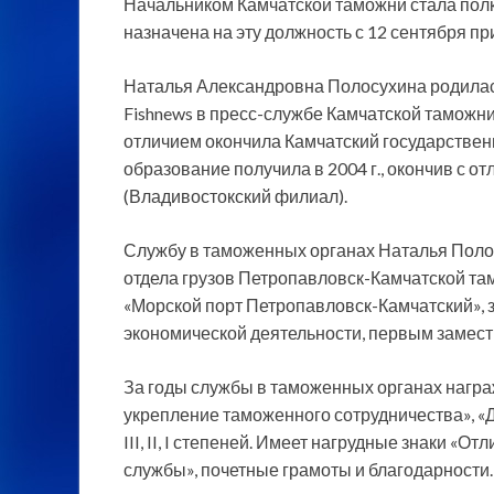
Начальником Камчатской таможни стала пол
назначена на эту должность с 12 сентября п
Наталья Александровна Полосухина родилась
Fishnews в пресс-службе Камчатской таможни.
отличием окончила Камчатский государствен
образование получила в 2004 г., окончив с
(Владивостокский филиал).
Службу в таможенных органах Наталья Полосу
отдела грузов Петропавловск-Камчатской та
«Морской порт Петропавловск-Камчатский», 
экономической деятельности, первым замест
За годы службы в таможенных органах награ
укрепление таможенного сотрудничества», «
III, II, I степеней. Имеет нагрудные знаки 
службы», почетные грамоты и благодарности.