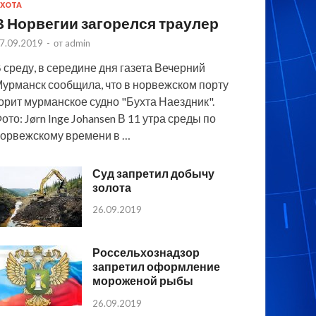
ХОТА
В Норвегии загорелся траулер
7.09.2019
-
от
admin
 среду, в середине дня газета Вечерний
урманск сообщила, что в норвежском порту
орит мурманское судно "Бухта Наездник".
ото: Jørn Inge Johansen В 11 утра среды по
орвежскому времени в …
Суд запретил добычу
золота
26.09.2019
Россельхознадзор
запретил оформление
мороженой рыбы
26.09.2019