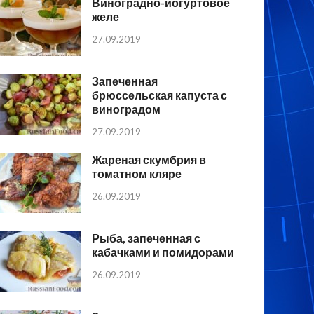
Виноградно-йогуртовое
желе
27.09.2019
Запеченная
брюссельская капуста с
виноградом
27.09.2019
Жареная скумбрия в
томатном кляре
26.09.2019
Рыба, запеченная с
кабачками и помидорами
26.09.2019