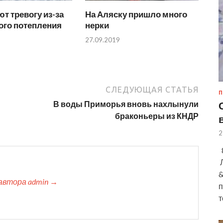
т тревогу из-за
На Аляску пришло много
ого потепления
нерки
27.09.2019
СЛЕДУЮЩАЯ СТАТЬЯ
П
В воды Приморья вновь нахлынули
браконьеры из КНДР
2
8
Л
&
автора admin →
п
т