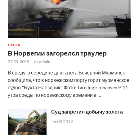
ОХОТА
В Норвегии загорелся траулер
27.09.2019
-
от
admin
В среду, в середине дня газета Вечерний Мурманск
сообщила, что в норвежском порту горит мурманское
судно "Бухта Наездник". Фото: Jørn Inge Johansen В 11
утра среды по норвежскому времени в …
Суд запретил добычу золота
26.09.2019