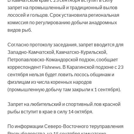
запрет на промышленный и традиционный вылов
лососей и гольцов. Срок установила региональная
комиссия по регулированию добычи анадромных
видов рыб.
Согласно протоколу заседания, запрет вводится для
Западно-Камчатской, Камчатско-Курильской,
Петропавловско-Командорской подзон, сообщает
корреспондент Fishnews. В Карагинской подзоне с 23
сентября нельзя будет ловить лосось общинам и
физлицам из числа коренных народов
(промышленную добычу там закрыли к 1 сентября).
Запрет на любительский и спортивный лов красной
рыбы вступит в крае в силу 14 октября.
По информации Северо-Восточного теруправления
Росрыболовства, на 15 сентября камчатские