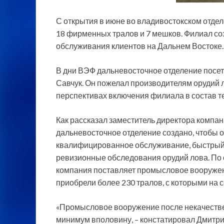
С открытия в июне во владивостокском отд
18 фирменных тралов и 7 мешков. Филиал с
обслуживания клиентов на Дальнем Востоке.
В дни ВЭФ дальневосточное отделение посе
Савчук. Он пожелал производителям орудий л
перспективах включения филиала в состав 
Как рассказал заместитель директора компа
дальневосточное отделение создано, чтобы о
квалифицированное обслуживание, быстрый 
ревизионные обследования орудий лова. По 
компания поставляет промысловое вооружение
приобрели более 230 тралов, с которыми на с
«Промысловое вооружение после некачестве
минимум вполовину, – констатировал Дмитрий