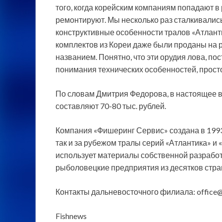
того, когда корейским компаниям попадают в 
ремонтируют. Мы несколько раз сталкивались
конструктивные особенности тралов «Атланти
комплектов из Кореи даже были проданы на 
названием. Понятно, что эти орудия лова, п
понимания технических особенностей, просто
По словам Дмитрия Федорова, в настоящее в
составляют 70-80 тыс. рублей.
Компания «Фишеринг Сервис» создана в 1993 
так и за рубежом тралы серий «Атлантика» и
использует материалы собственной разрабо
рыболовецкие предприятия из десятков стра
Контакты дальневосточного филиала: office@
Fishnews