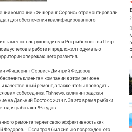
О
елении компании «Фишеринг Сервис» отремонтировали
2
оздан для обеспечения квалифицированного
В
М
тил заместитель руководителя Росрыболовства Петр
г
ова успехов в работе и предложил подумать о
Ф
территории опережающего развития.
н
нии «Фишеринг Сервис» Дмитрий Федоров,
беспечить клиентам компании в этом регионе
и качественный ремонт, а также чтобы проводить
словам собеседника Fishnews, калининградская
 на Дальний Восток с 2014 г. За это время рыбаки
егодня работают 95 судов.
нного ремонта теряет свою эффективность как
 Федоров. – Если трал был сильно поврежден, его