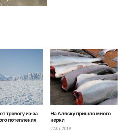
т тревогу из-за
На Аляску пришло много
ого потепления
нерки
27.09.2019