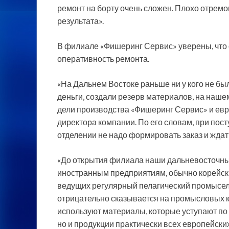
ремонт на борту очень сложен. Плохо отрем
результата».
В филиале «Фишеринг Сервис» уверены, что о
оперативность ремонта.
«На Дальнем Востоке раньше ни у кого не б
деньги, создали резерв материалов, на наше
дели производства «Фишеринг Сервис» и евр
директора компании. По его словам, при пос
отделении не надо формировать заказ и ждать
«До открытия филиала наши дальневосточны
иностранным предприятиям, обычно корейски
ведущих регулярный пелагический промысел,
отрицательно сказывается на промысловых 
используют материалы, которые уступают по 
но и продукции практически всех европейски