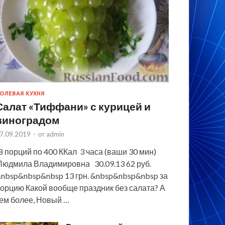
ОЛЕВАЯ КУХНЯ
Салат «Тиффани» с курицей и
виноградом
7.09.2019
-
от
admin
 порций по 400 ККал 3 часа (ваши 30 мин)
юдмила Владимировна 30.09.13 62 руб.
nbsp&nbsp&nbsp 13 грн. &nbsp&nbsp&nbsp за
орцию Какой вообще праздник без салата? А
ем более, Новый …