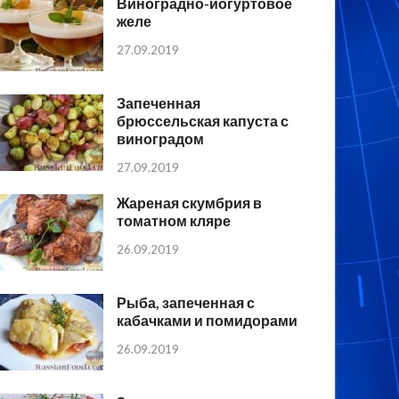
Виноградно-йогуртовое
желе
27.09.2019
Запеченная
брюссельская капуста с
виноградом
27.09.2019
Жареная скумбрия в
томатном кляре
26.09.2019
Рыба, запеченная с
кабачками и помидорами
26.09.2019