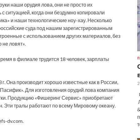
руки наши орудия лова, они не просто их
 с ситуацией, когда они бездумно копировали
ка» и наши технологические ноу-хау. Несколько
российские суда под нашим зарегистрированным
остроенные с использованием других материалов, без
 не ловят».
ремя в филиале трудится 18 человек, зарплаты
П
г. Она производит хорошо известные как в России,
2
 «Пасифик». Для изготовления орудий лова компания
8
тки. Продукцию «Фишеринг Сервис» приобретают
Л
н. Эти тралы работают по всему Мировому океану.
&
п
fs-dv.com.
т