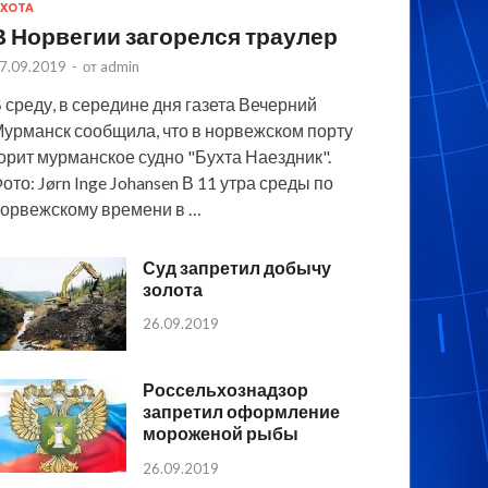
ХОТА
В Норвегии загорелся траулер
7.09.2019
-
от
admin
 среду, в середине дня газета Вечерний
урманск сообщила, что в норвежском порту
орит мурманское судно "Бухта Наездник".
ото: Jørn Inge Johansen В 11 утра среды по
орвежскому времени в …
Суд запретил добычу
золота
26.09.2019
Россельхознадзор
запретил оформление
мороженой рыбы
26.09.2019