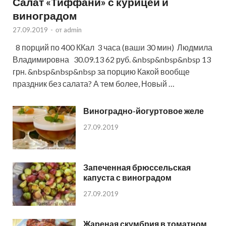
Салат «Тиффани» с курицей и
виноградом
27.09.2019
-
от
admin
8 порций по 400 ККал 3 часа (ваши 30 мин) Людмила
Владимировна 30.09.13 62 руб. &nbsp&nbsp&nbsp 13
грн. &nbsp&nbsp&nbsp за порцию Какой вообще
праздник без салата? А тем более, Новый …
Виноградно-йогуртовое желе
27.09.2019
Запеченная брюссельская
капуста с виноградом
27.09.2019
Жареная скумбрия в томатном