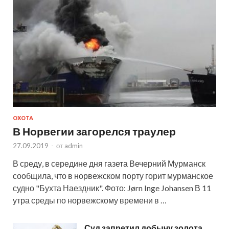
ОХОТА
В Норвегии загорелся траулер
27.09.2019
-
от
admin
В среду, в середине дня газета Вечерний Мурманск
сообщила, что в норвежском порту горит мурманское
судно "Бухта Наездник". Фото: Jørn Inge Johansen В 11
утра среды по норвежскому времени в …
Суд запретил добычу золота