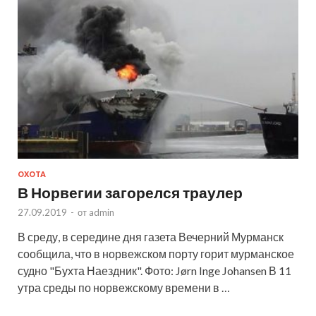
ОХОТА
В Норвегии загорелся траулер
27.09.2019
-
от
admin
В среду, в середине дня газета Вечерний Мурманск
сообщила, что в норвежском порту горит мурманское
судно "Бухта Наездник". Фото: Jørn Inge Johansen В 11
утра среды по норвежскому времени в …