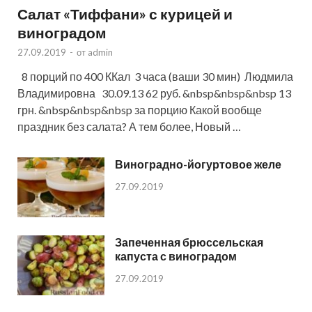
Салат «Тиффани» с курицей и
виноградом
27.09.2019
-
от
admin
8 порций по 400 ККал 3 часа (ваши 30 мин) Людмила
Владимировна 30.09.13 62 руб. &nbsp&nbsp&nbsp 13
грн. &nbsp&nbsp&nbsp за порцию Какой вообще
праздник без салата? А тем более, Новый …
Виноградно-йогуртовое желе
27.09.2019
Запеченная брюссельская
капуста с виноградом
27.09.2019