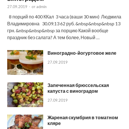
27.09.2019
-
от
admin
8 порций по 400 ККал 3 часа (ваши 30 мин) Людмила
Владимировна 30.09.13 62 руб. &nbsp&nbsp&nbsp 13
грн. &nbsp&nbsp&nbsp за порцию Какой вообще
праздник без салата? А тем более, Новый …
Виноградно-йогуртовое желе
27.09.2019
Запеченная брюссельская
капуста с виноградом
27.09.2019
Жареная скумбрия в томатном
кляре