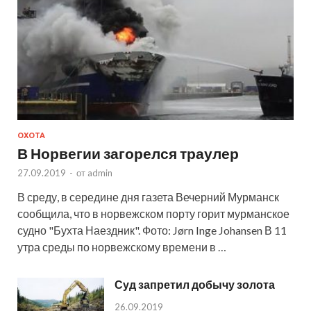
ОХОТА
В Норвегии загорелся траулер
27.09.2019
-
от
admin
В среду, в середине дня газета Вечерний Мурманск
сообщила, что в норвежском порту горит мурманское
судно "Бухта Наездник". Фото: Jørn Inge Johansen В 11
утра среды по норвежскому времени в …
Суд запретил добычу золота
26.09.2019