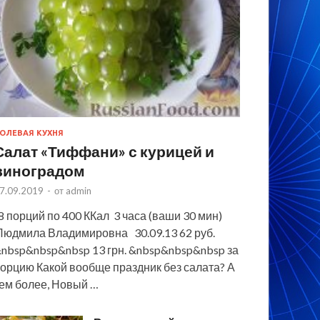
ОЛЕВАЯ КУХНЯ
Салат «Тиффани» с курицей и
виноградом
7.09.2019
-
от
admin
 порций по 400 ККал 3 часа (ваши 30 мин)
юдмила Владимировна 30.09.13 62 руб.
nbsp&nbsp&nbsp 13 грн. &nbsp&nbsp&nbsp за
орцию Какой вообще праздник без салата? А
ем более, Новый …