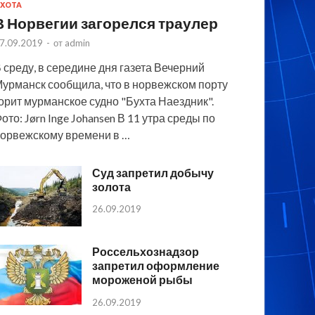
ХОТА
В Норвегии загорелся траулер
7.09.2019
-
от
admin
 среду, в середине дня газета Вечерний
урманск сообщила, что в норвежском порту
орит мурманское судно "Бухта Наездник".
ото: Jørn Inge Johansen В 11 утра среды по
орвежскому времени в …
Суд запретил добычу
золота
26.09.2019
Россельхознадзор
запретил оформление
мороженой рыбы
26.09.2019