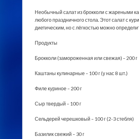
Необычный салат из брокколи с жареными ка
любого праздничного стола. Этот салат с ку
диетическим, но с лёгкостью можно определит
Продукты
Брокколи
(замороженная или свежая) – 200 г
Каштаны кулинарные – 100 г (у нас 8 шт.)
Филе куриное – 200 г
Сыр твердый – 100 г
Сельдерей черешковый – 100 г (2-3 стебля)
Базилик свежий – 30 г