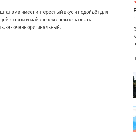
О
штанами имеет интересный вкус и подойдёт для
2
рицей, сыром и майонезом сложно назвать
ь, как очень оригинальный.
В
М
г
Ф
н