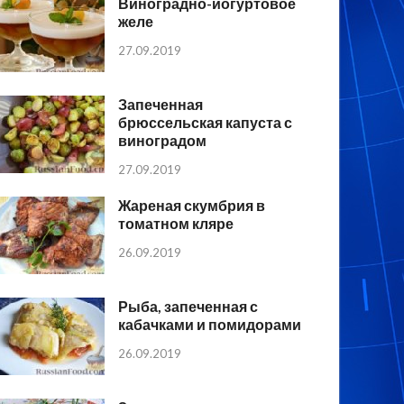
Виноградно-йогуртовое
желе
27.09.2019
Запеченная
брюссельская капуста с
виноградом
27.09.2019
Жареная скумбрия в
томатном кляре
26.09.2019
Рыба, запеченная с
кабачками и помидорами
26.09.2019