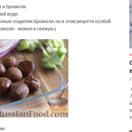
 и брокколи.
ой воде.
ные соцветия брокколи, но в этом рецепте особой
окколи – можно и свежую.)
П
2
8
Л
&
п
т
ми: