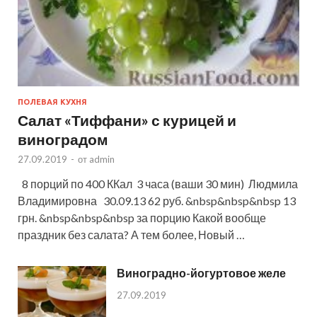
ПОЛЕВАЯ КУХНЯ
Салат «Тиффани» с курицей и
виноградом
27.09.2019
-
от
admin
8 порций по 400 ККал 3 часа (ваши 30 мин) Людмила
Владимировна 30.09.13 62 руб. &nbsp&nbsp&nbsp 13
грн. &nbsp&nbsp&nbsp за порцию Какой вообще
праздник без салата? А тем более, Новый …
Виноградно-йогуртовое желе
27.09.2019