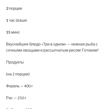
2
порции
1
час (ваши
15
мин)
Вкуснейшее блюдо «Три в одном» — нежная рыба с
сочными овощами и рассыпчатым рисом! Готовим?
Продукты
(на 2 порции)
Форель — 400 г
Рис — 250 г