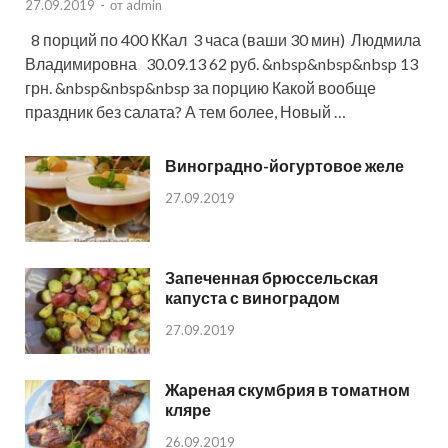
27.09.2019
-
от
admin
8 порций по 400 ККал 3 часа (ваши 30 мин) Людмила
Владимировна 30.09.13 62 руб. &nbsp&nbsp&nbsp 13
грн. &nbsp&nbsp&nbsp за порцию Какой вообще
праздник без салата? А тем более, Новый …
Виноградно-йогуртовое желе
27.09.2019
Запеченная брюссельская
капуста с виноградом
27.09.2019
Жареная скумбрия в томатном
кляре
26.09.2019