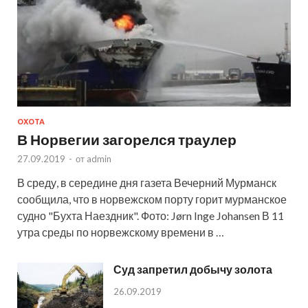
ОХОТА
В Норвегии загорелся траулер
27.09.2019
-
от
admin
В среду, в середине дня газета Вечерний Мурманск
сообщила, что в норвежском порту горит мурманское
судно "Бухта Наездник". Фото: Jørn Inge Johansen В 11
утра среды по норвежскому времени в …
Суд запретил добычу золота
26.09.2019