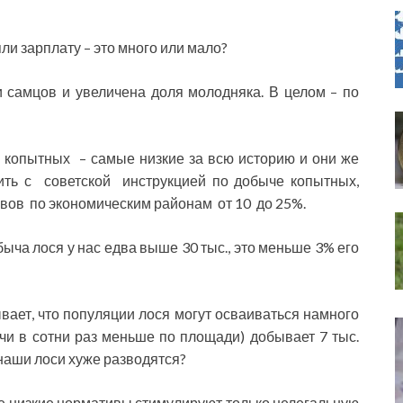
и зарплату – это много или мало?
 самцов и увеличена доля молодняка. В целом – по
опытных – самые низкие за всю историю и они же
ить с советской инструкцией по добыче копытных,
вов по экономическим районам от 10 до 25%.
быча лося у нас едва выше 30 тыс., это меньше 3% его
ает, что популяции лося могут осваиваться намного
чи в сотни раз меньше по площади) добывает 7 тыс.
 наши лоси хуже разводятся?
шние низкие нормативы стимулируют только нелегальную