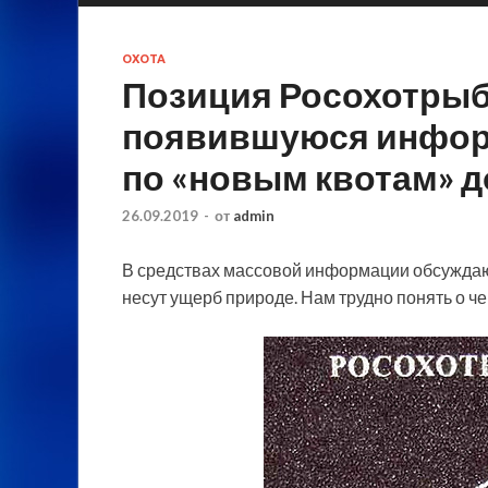
ОХОТА
Позиция Росохотрыб
появившуюся информ
по «новым квотам» 
26.09.2019
-
от
admin
В средствах массовой информации обсуждаю
несут ущерб природе. Нам трудно понять о че