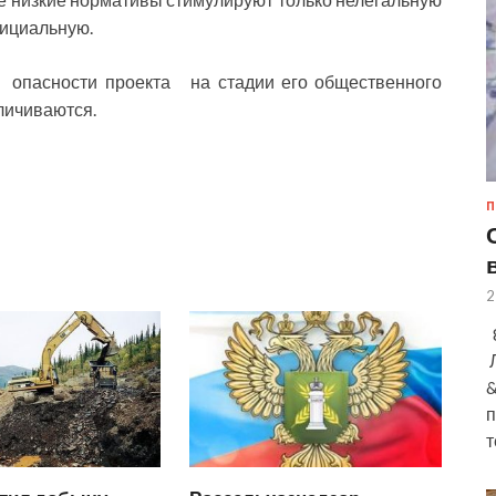
фициальную.
е опасности проекта на стадии его общественного
личиваются.
П
2
8
Л
&
п
т