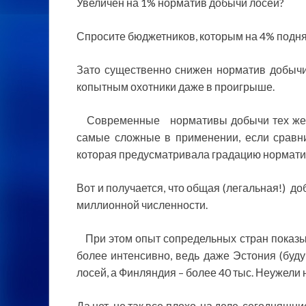
Увеличен на 1% норматив добычи лосей?
Спросите бюджетников, которым на 4% поднял
Зато существенно снижен норматив добычи
копытным охотники даже в проигрыше.
Современные нормативы добычи тех же к
самые сложные в применении, если сравн
которая предусматривала градацию нормати
Вот и получается, что общая (легальная!) до
миллионной численности.
При этом опыт сопредельных стран показыв
более интенсивно, ведь даже Эстония (буду
лосей, а Финляндия – более 40 тыс. Неужели
Да нет, не так все плохо, на деле, сегодня