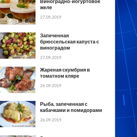
Виноградно-йогуртовое
желе
27.09.2019
Запеченная
брюссельская капуста с
виноградом
27.09.2019
Жареная скумбрия в
томатном кляре
26.09.2019
Рыба, запеченная с
кабачками и помидорами
26.09.2019