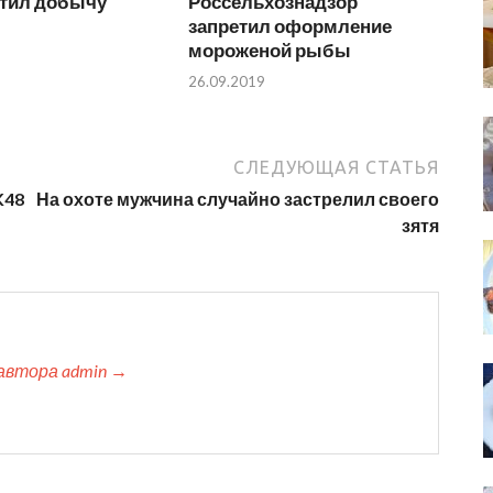
етил добычу
Россельхознадзор
запретил оформление
мороженой рыбы
26.09.2019
СЛЕДУЮЩАЯ СТАТЬЯ
K48
На охоте мужчина случайно застрелил своего
зятя
автора admin →