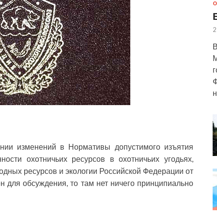
О
2
В
М
г
Ф
н
ении изменений в Нормативы допустимого изъятия
ности охотничьих ресурсов в охотничьих угодьях,
дных ресурсов и экологии Российской Федерации от
н для обсуждения, то там нет ничего принципиально