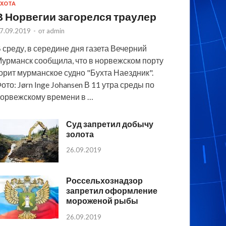
ХОТА
В Норвегии загорелся траулер
7.09.2019
-
от
admin
 среду, в середине дня газета Вечерний
урманск сообщила, что в норвежском порту
орит мурманское судно "Бухта Наездник".
ото: Jørn Inge Johansen В 11 утра среды по
орвежскому времени в …
Суд запретил добычу
золота
26.09.2019
Россельхознадзор
запретил оформление
мороженой рыбы
26.09.2019