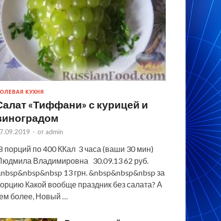
ОЛЕВАЯ КУХНЯ
Салат «Тиффани» с курицей и
виноградом
7.09.2019
-
от
admin
 порций по 400 ККал 3 часа (ваши 30 мин)
юдмила Владимировна 30.09.13 62 руб.
nbsp&nbsp&nbsp 13 грн. &nbsp&nbsp&nbsp за
орцию Какой вообще праздник без салата? А
ем более, Новый …