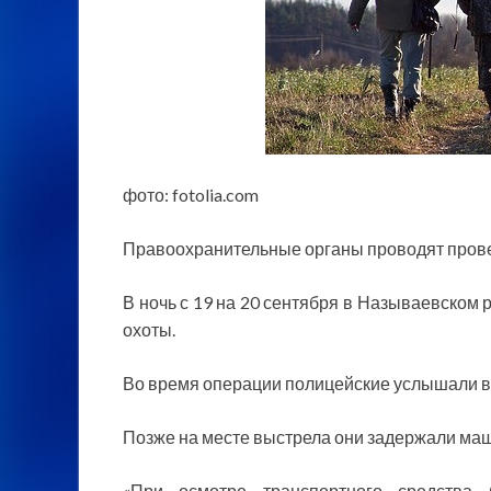
фото: fotolia.com
Правоохранительные органы проводят провер
В ночь с 19 на 20 сентября в Называевском
охоты.
Во время операции полицейские услышали в
Позже на месте выстрела они задержали маш
«При осмотре транспортного средства 