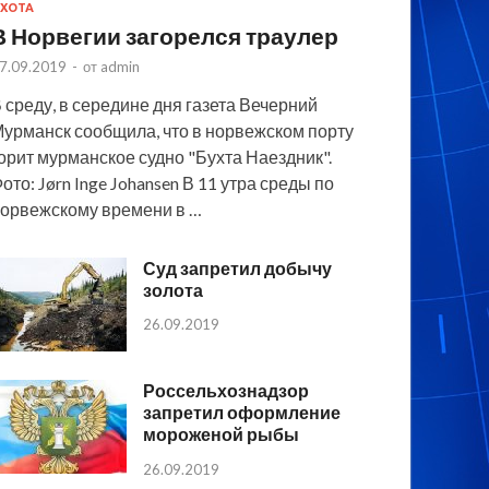
ХОТА
В Норвегии загорелся траулер
7.09.2019
-
от
admin
 среду, в середине дня газета Вечерний
урманск сообщила, что в норвежском порту
орит мурманское судно "Бухта Наездник".
ото: Jørn Inge Johansen В 11 утра среды по
орвежскому времени в …
Суд запретил добычу
золота
26.09.2019
Россельхознадзор
запретил оформление
мороженой рыбы
26.09.2019