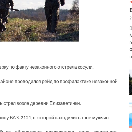
О
2
В
М
г
Ф
н
ку по факту незаконного отстрела косули.
 районе проводился рейд по профилактике незаконной
ыстрел возле деревни Елизаветинки.
ину ВАЗ-2121, в которой находились трое мужчин.
была обнаружена разделанная туша животного,