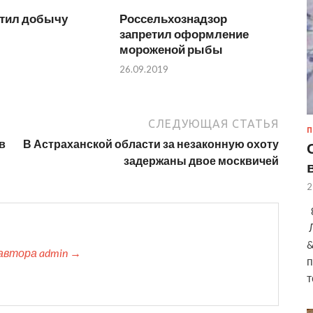
етил добычу
Россельхознадзор
запретил оформление
мороженой рыбы
26.09.2019
СЛЕДУЮЩАЯ СТАТЬЯ
П
в
В Астраханской области за незаконную охоту
задержаны двое москвичей
2
8
Л
&
автора admin →
п
т