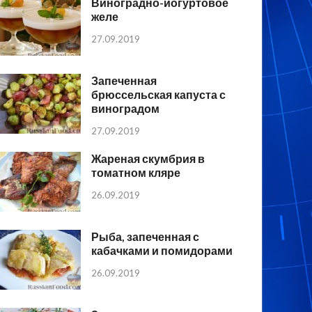
Виноградно-йогуртовое
желе
27.09.2019
Запеченная
брюссельская капуста с
виноградом
27.09.2019
Жареная скумбрия в
томатном кляре
26.09.2019
Рыба, запеченная с
кабачками и помидорами
26.09.2019