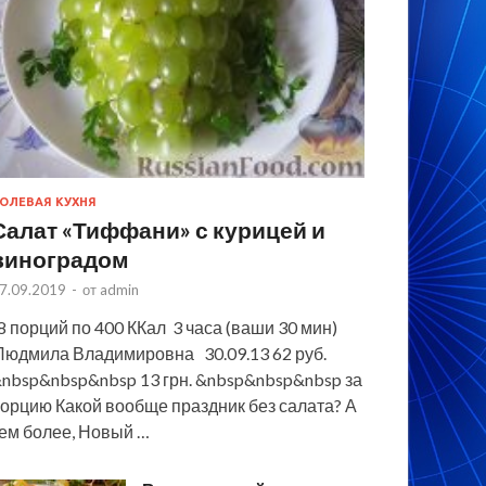
ОЛЕВАЯ КУХНЯ
Салат «Тиффани» с курицей и
виноградом
7.09.2019
-
от
admin
 порций по 400 ККал 3 часа (ваши 30 мин)
юдмила Владимировна 30.09.13 62 руб.
nbsp&nbsp&nbsp 13 грн. &nbsp&nbsp&nbsp за
орцию Какой вообще праздник без салата? А
ем более, Новый …