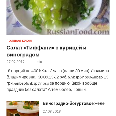
ПОЛЕВАЯ КУХНЯ
Салат «Тиффани» с курицей и
виноградом
27.09.2019
-
от
admin
8 порций по 400 ККал 3 часа (ваши 30 мин) Людмила
Владимировна 30.09.13 62 руб. &nbsp&nbsp&nbsp 13
грн. &nbsp&nbsp&nbsp за порцию Какой вообще
праздник без салата? А тем более, Новый …
Виноградно-йогуртовое желе
27.09.2019