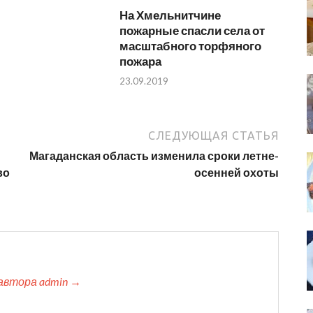
На Хмельнитчине
пожарные спасли села от
масштабного торфяного
пожара
23.09.2019
СЛЕДУЮЩАЯ СТАТЬЯ
Магаданская область изменила сроки летне-
во
осенней охоты
автора admin →