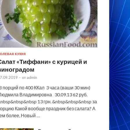
ОЛЕВАЯ КУХНЯ
Салат «Тиффани» с курицей и
виноградом
7.09.2019
-
от
admin
 порций по 400 ККал 3 часа (ваши 30 мин)
юдмила Владимировна 30.09.13 62 руб.
nbsp&nbsp&nbsp 13 грн. &nbsp&nbsp&nbsp за
орцию Какой вообще праздник без салата? А
ем более, Новый …