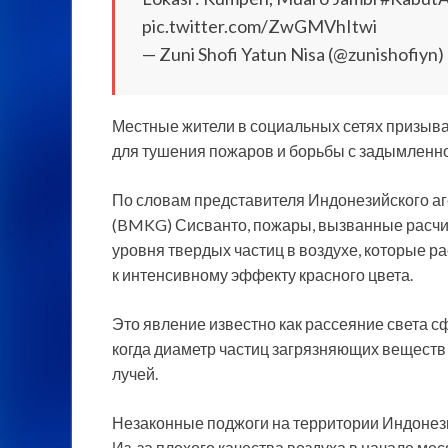
pic.twitter.com/ZwGMVhItwi
— Zuni Shofi Yatun Nisa (@zunishofiyn)
Местные жители в социальных сетях призыв
для тушения пожаров и борьбы с задымленн
По словам представителя Индонезийского аг
(BMKG) Сисванто, пожары, вызванные расчис
уровня твердых частиц в воздухе, которые р
к интенсивному эффекту красного цвета.
Это явление известно как рассеяние света сф
когда диаметр частиц загрязняющих веществ
лучей.
Незаконные поджоги на территории Индонези
Из-за плохого качества воздуха в начале ме