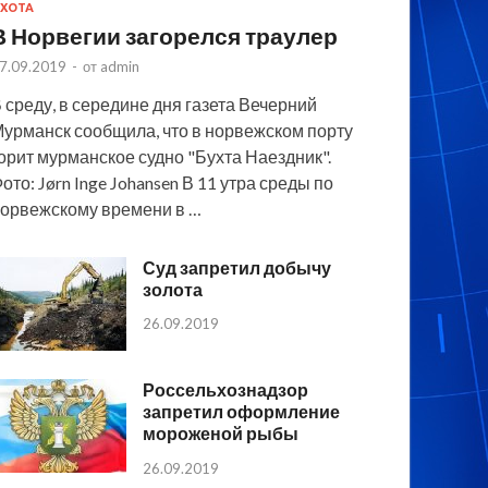
ХОТА
В Норвегии загорелся траулер
7.09.2019
-
от
admin
 среду, в середине дня газета Вечерний
урманск сообщила, что в норвежском порту
орит мурманское судно "Бухта Наездник".
ото: Jørn Inge Johansen В 11 утра среды по
орвежскому времени в …
Суд запретил добычу
золота
26.09.2019
Россельхознадзор
запретил оформление
мороженой рыбы
26.09.2019