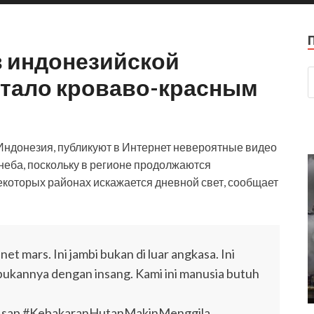
в индонезийской
тало кроваво-красным
ндонезия, публикуют в Интернет невероятные видео
неба, поскольку в регионе продолжаются
екоторых районах искажается дневной свет, сообщает
et mars. Ini jambi bukan di luar angkasa. Ini
bukannya dengan insang. Kami ini manusia butuh
tAsap #KebakaranHutanMakinMenggila