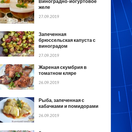
Виноградно-йогуртовое
желе
27.09.2019
Запеченная
брюссельская капуста с
виноградом
27.09.2019
Жареная скумбрия в
томатном кляре
26.09.2019
Рыба, запеченная с
кабачками и помидорами
26.09.2019