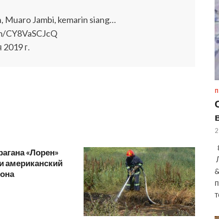
, Muaro Jambi, kemarin siang…
com/CY8VaSCJcQ
 2019 г.
П
2
8
рагана «Лорен»
Л
и американский
&
зона
п
т