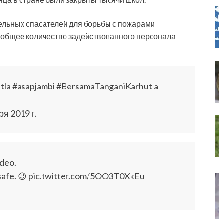
ельных спасателей для борьбы с пожарами
о общее количество задействованного персонала
tla #asapjambi #BersamaTanganiKarhutla
ря 2019 г.
ideo.
y safe. 😉 pic.twitter.com/5OO3T0XkEu