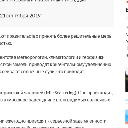
О
 21 сентября 2019 г.
2
В
М
ают правительство принять более решительные меры
г
остью.
Ф
н
ентства метеорологии, климатологии и геофизики
ткой земель, приводят к значительному увеличению
ассеивают солнечные лучи, что приводит
ерической частицей (Mie Scattering). Оно происходит,
 в атмосфере равен длине волн видимых солнечных
и ежегодно приводят к серьезной задымленности.
сяца в стране были закрыты тысячи школ.