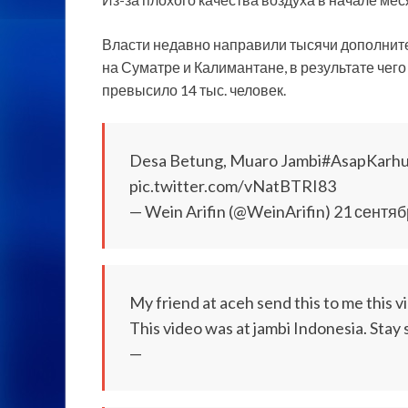
Власти недавно направили тысячи дополнит
на Суматре и Калимантане, в результате чег
превысило 14 тыс. человек.
Desa Betung, Muaro Jambi#AsapKarhu
pic.twitter.com/vNatBTRI83
— Wein Arifin (@WeinArifin) 21 сентяб
My friend at aceh send this to me this v
This video was at jambi Indonesia. Sta
—