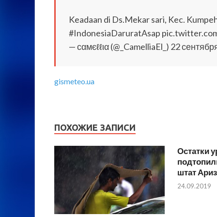
Keadaan di Ds.Mekar sari, Kec. Kumpeh
#IndonesiaDaruratAsap pic.twitter.
— ϲαмєℓℓια (@_CamelliaEl_) 22 сентября
gismeteo.ua
ПОХОЖИЕ ЗАПИСИ
Остатки у
подтопил
штат Ари
24.09.2019