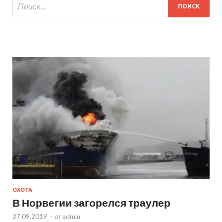
ОХОТА
В Норвегии загорелся траулер
27.09.2019
-
от
admin