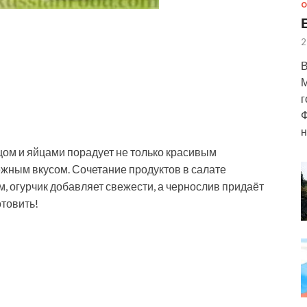
О
2
В
М
г
Ф
н
цом и яйцами порадует не только красивым
жным вкусом. Сочетание продуктов в салате
, огурчик добавляет
свежести, а чернослив придаёт
товить!