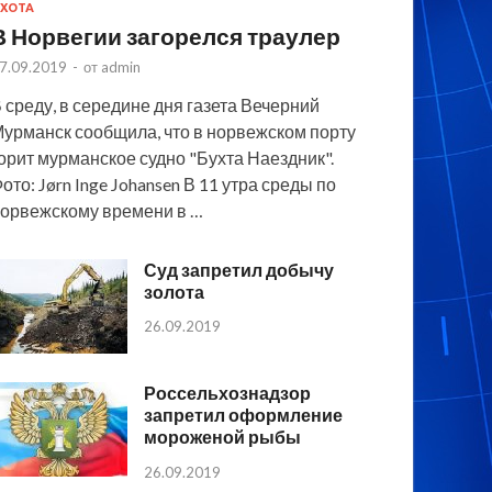
ХОТА
В Норвегии загорелся траулер
7.09.2019
-
от
admin
 среду, в середине дня газета Вечерний
урманск сообщила, что в норвежском порту
орит мурманское судно "Бухта Наездник".
ото: Jørn Inge Johansen В 11 утра среды по
орвежскому времени в …
Суд запретил добычу
золота
26.09.2019
Россельхознадзор
запретил оформление
мороженой рыбы
26.09.2019