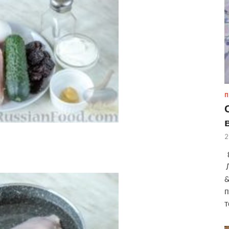
П
2
8
Л
&
п
т