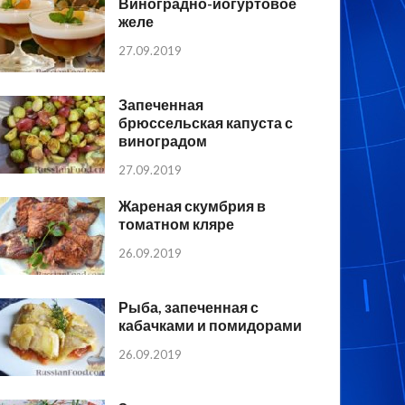
Виноградно-йогуртовое
желе
27.09.2019
Запеченная
брюссельская капуста с
виноградом
27.09.2019
Жареная скумбрия в
томатном кляре
26.09.2019
Рыба, запеченная с
кабачками и помидорами
26.09.2019