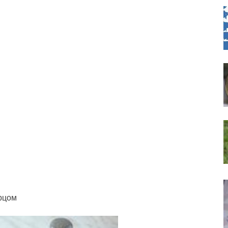
урцом