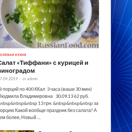
ОЛЕВАЯ КУХНЯ
Салат «Тиффани» с курицей и
виноградом
7.09.2019
-
от
admin
 порций по 400 ККал 3 часа (ваши 30 мин)
юдмила Владимировна 30.09.13 62 руб.
nbsp&nbsp&nbsp 13 грн. &nbsp&nbsp&nbsp за
орцию Какой вообще праздник без салата? А
ем более, Новый …