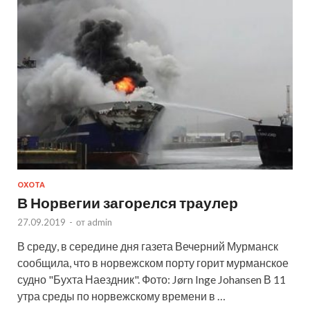
ОХОТА
В Норвегии загорелся траулер
27.09.2019
-
от
admin
В среду, в середине дня газета Вечерний Мурманск
сообщила, что в норвежском порту горит мурманское
судно "Бухта Наездник". Фото: Jørn Inge Johansen В 11
утра среды по норвежскому времени в …