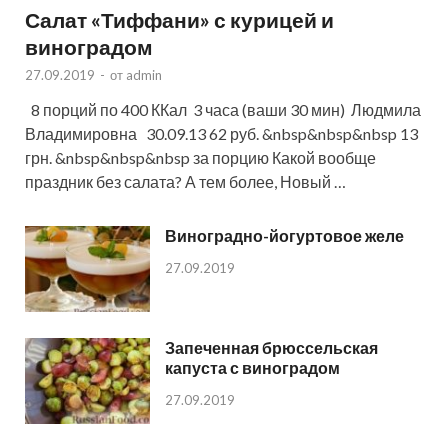
Салат «Тиффани» с курицей и
виноградом
27.09.2019
-
от
admin
8 порций по 400 ККал 3 часа (ваши 30 мин) Людмила
Владимировна 30.09.13 62 руб. &nbsp&nbsp&nbsp 13
грн. &nbsp&nbsp&nbsp за порцию Какой вообще
праздник без салата? А тем более, Новый …
Виноградно-йогуртовое желе
27.09.2019
Запеченная брюссельская
капуста с виноградом
27.09.2019