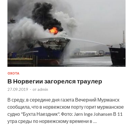
ОХОТА
В Норвегии загорелся траулер
27.09.2019
-
от
admin
В среду, в середине дня газета Вечерний Мурманск
сообщила, что в норвежском порту горит мурманское
судно "Бухта Наездник". Фото: Jørn Inge Johansen В 11
утра среды по норвежскому времени в …