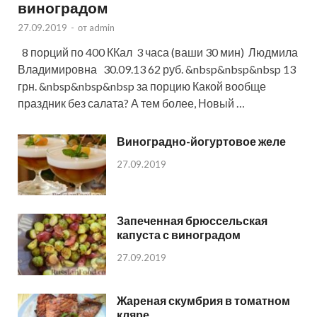
виноградом
27.09.2019
-
от
admin
8 порций по 400 ККал 3 часа (ваши 30 мин) Людмила
Владимировна 30.09.13 62 руб. &nbsp&nbsp&nbsp 13
грн. &nbsp&nbsp&nbsp за порцию Какой вообще
праздник без салата? А тем более, Новый …
Виноградно-йогуртовое желе
27.09.2019
Запеченная брюссельская
капуста с виноградом
27.09.2019
Жареная скумбрия в томатном
кляре