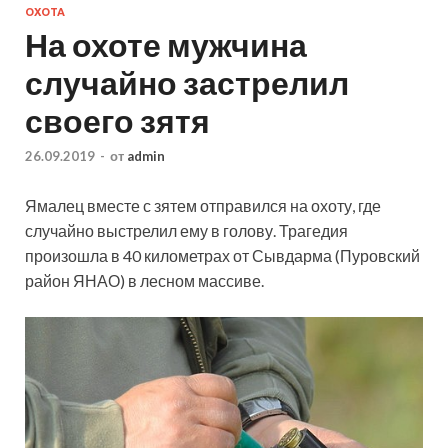
ОХОТА
На охоте мужчина
случайно застрелил
своего зятя
26.09.2019
-
от
admin
Ямалец вместе с зятем отправился на охоту, где
случайно выстрелил ему в голову. Трагедия
произошла в 40 километрах от Сывдарма (Пуровский
район ЯНАО) в лесном массиве.