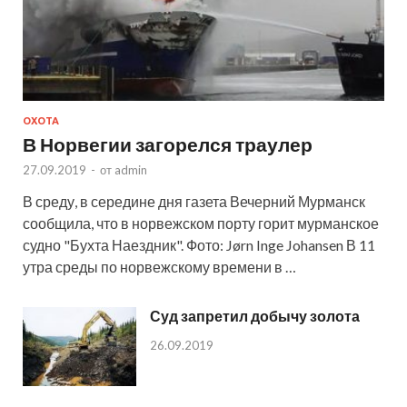
ОХОТА
В Норвегии загорелся траулер
27.09.2019
-
от
admin
В среду, в середине дня газета Вечерний Мурманск
сообщила, что в норвежском порту горит мурманское
судно "Бухта Наездник". Фото: Jørn Inge Johansen В 11
утра среды по норвежскому времени в …
Суд запретил добычу золота
26.09.2019