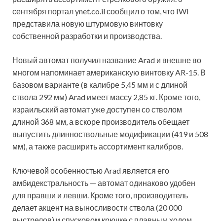
сентября портал ynet.co.il сообщил о том, что IWI
представила новую штурмовую винтовку
собственной разработки и производства.
Новый автомат получил название Arad и внешне во
многом напоминает
американскую винтовку AR-15. В
базовом варианте (в калибре 5,45 мм и с длиной
ствола 292 мм) Arad имеет массу 2,85 кг. Кроме того,
израильский автомат уже доступен со стволом
длиной 368 мм, а вскоре производитель обещает
выпустить длинноствольные модификации (419 и 508
мм), а также расширить ассортимент калибров.
Ключевой особенностью Arad является его
амбидекстральность — автомат одинаково удобен
для правши и левши. Кроме того, производитель
делает акцент на выносливости ствола (20 000
выстрелов) и спусковом крючке с плавным ходом.