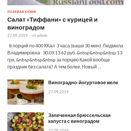
ПОЛЕВАЯ КУХНЯ
Салат «Тиффани» с курицей и
виноградом
27.09.2019
-
от
admin
8 порций по 400 ККал 3 часа (ваши 30 мин) Людмила
Владимировна 30.09.13 62 руб. &nbsp&nbsp&nbsp 13
грн. &nbsp&nbsp&nbsp за порцию Какой вообще
праздник без салата? А тем более, Новый …
Виноградно-йогуртовое желе
27.09.2019
Запеченная брюссельская
капуста с виноградом
27.09.2019