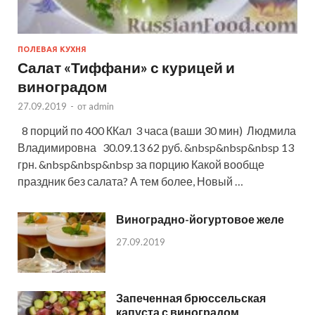
ПОЛЕВАЯ КУХНЯ
Салат «Тиффани» с курицей и
виноградом
27.09.2019
-
от
admin
8 порций по 400 ККал 3 часа (ваши 30 мин) Людмила
Владимировна 30.09.13 62 руб. &nbsp&nbsp&nbsp 13
грн. &nbsp&nbsp&nbsp за порцию Какой вообще
праздник без салата? А тем более, Новый …
Виноградно-йогуртовое желе
27.09.2019
Запеченная брюссельская
капуста с виноградом