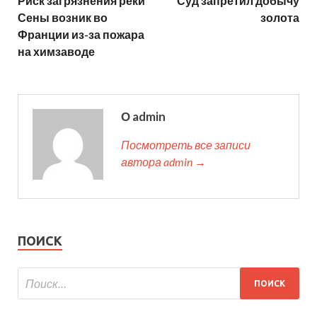
Риск загрязнения реки
Суд запретил добычу
Сены возник во
золота
Франции из-за пожара
на химзаводе
О admin
Посмотреть все записи
автора admin →
ПОИСК