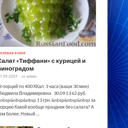
ОЛЕВАЯ КУХНЯ
Салат «Тиффани» с курицей и
виноградом
7.09.2019
-
от
admin
 порций по 400 ККал 3 часа (ваши 30 мин)
юдмила Владимировна 30.09.13 62 руб.
nbsp&nbsp&nbsp 13 грн. &nbsp&nbsp&nbsp за
орцию Какой вообще праздник без салата? А
ем более, Новый …