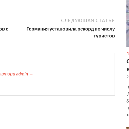
СЛЕДУЮЩАЯ СТАТЬЯ
ов с
Германия установила рекорд по числу
туристов
П
автора admin →
2
8
Л
&
п
т