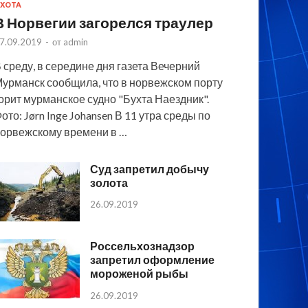
ХОТА
В Норвегии загорелся траулер
7.09.2019
-
от
admin
 среду, в середине дня газета Вечерний
урманск сообщила, что в норвежском порту
орит мурманское судно "Бухта Наездник".
ото: Jørn Inge Johansen В 11 утра среды по
орвежскому времени в …
Суд запретил добычу
золота
26.09.2019
Россельхознадзор
запретил оформление
мороженой рыбы
26.09.2019