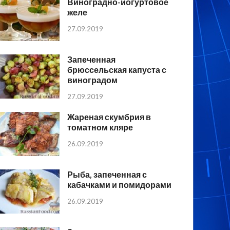
Виноградно-йогуртовое
желе
27.09.2019
Запеченная
брюссельская капуста с
виноградом
27.09.2019
Жареная скумбрия в
томатном кляре
26.09.2019
Рыба, запеченная с
кабачками и помидорами
26.09.2019