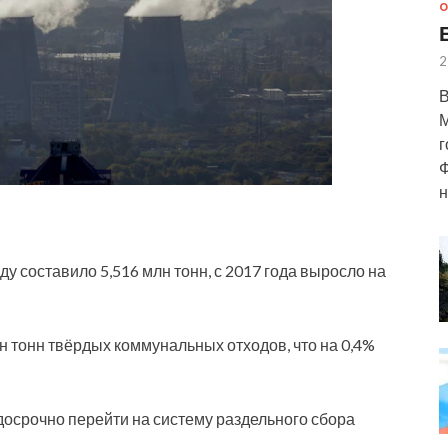
О
2
В
М
г
Ф
н
у составило 5,516 млн тонн, с 2017 года выросло на
н тонн твёрдых коммунальных отходов, что на 0,4%
осрочно перейти на систему раздельного сбора